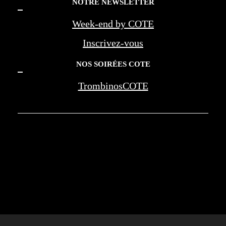
NOTRE NEWSLETTER
Week-end by COTE
Inscrivez-vous
NOS SOIRÉES COTE
TrombinosCOTE
COTE LA REVUE D'AZUR - COTE
MARSEILLE PROVENCE - BEREG -
AMOUAGE - WAN JIA - MONTE CARLO
SOCIETY - NEGRESCO - LES PALMES DE
LA MEDECINE