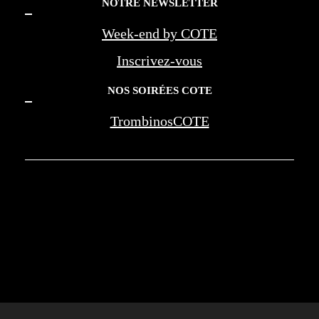
NOTRE NEWSLETTER
Week-end by COTE
Inscrivez-vous
NOS SOIRÉES COTE
TrombinosCOTE
COTE LA REVUE D'AZUR - COTE
MARSEILLE PROVENCE - BEREG -
AMOUAGE - WAN JIA - MONTE CARLO
SOCIETY - NEGRESCO - LES PALMES DE
LA MEDECINE