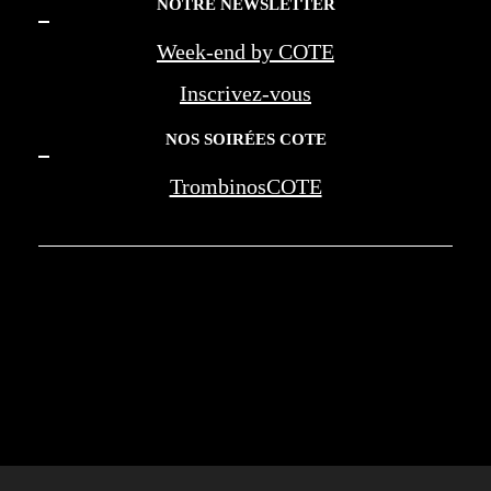
NOTRE NEWSLETTER
Week-end by COTE
Inscrivez-vous
NOS SOIRÉES COTE
TrombinosCOTE
COTE LA REVUE D'AZUR - COTE
MARSEILLE PROVENCE - BEREG -
AMOUAGE - WAN JIA - MONTE CARLO
SOCIETY - NEGRESCO - LES PALMES DE
LA MEDECINE