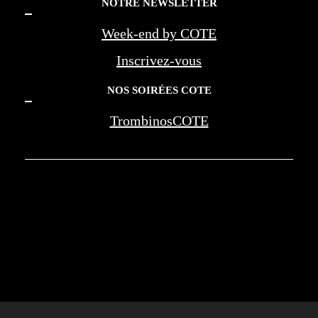
NOTRE NEWSLETTER
Week-end by COTE
Inscrivez-vous
NOS SOIRÉES COTE
TrombinosCOTE
COTE LA REVUE D'AZUR - COTE
MARSEILLE PROVENCE - BEREG -
AMOUAGE - WAN JIA - MONTE CARLO
SOCIETY - NEGRESCO - LES PALMES DE
LA MEDECINE