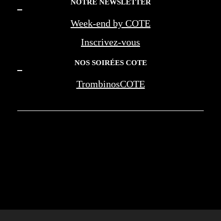
NOTRE NEWSLETTER
Week-end by COTE
Inscrivez-vous
NOS SOIRÉES COTE
TrombinosCOTE
COTE LA REVUE D'AZUR - COTE
MARSEILLE PROVENCE - BEREG -
AMOUAGE - WAN JIA - MONTE CARLO
SOCIETY - NEGRESCO - LES PALMES DE
LA MEDECINE