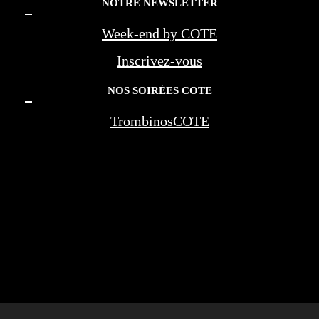
NOTRE NEWSLETTER
Week-end by COTE
Inscrivez-vous
NOS SOIRÉES COTE
TrombinosCOTE
COTE LA REVUE D'AZUR - COTE
MARSEILLE PROVENCE - BEREG -
AMOUAGE - WAN JIA - MONTE CARLO
SOCIETY - NEGRESCO - LES PALMES DE
LA MEDECINE