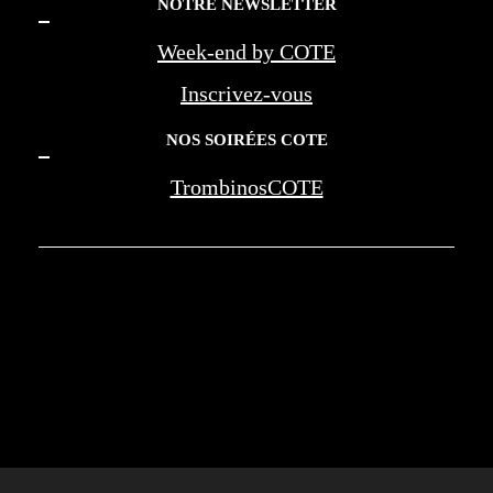
NOTRE NEWSLETTER
Week-end by COTE
Inscrivez-vous
NOS SOIRÉES COTE
TrombinosCOTE
COTE LA REVUE D'AZUR - COTE
MARSEILLE PROVENCE - BEREG -
AMOUAGE - WAN JIA - MONTE CARLO
SOCIETY - NEGRESCO - LES PALMES DE
LA MEDECINE