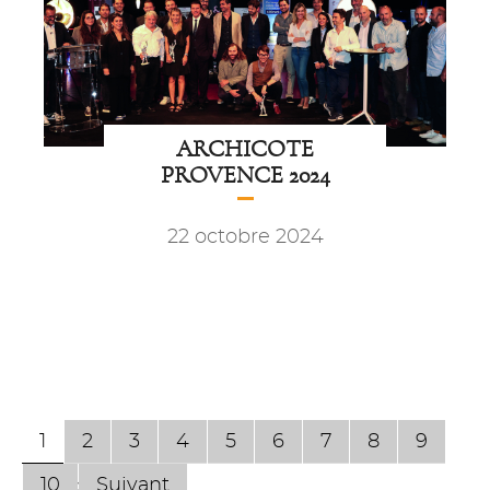
ARCHICOTE
PROVENCE 2024
22 octobre 2024
1
2
3
4
5
6
7
8
9
10
Suivant
Page 1 sur 74