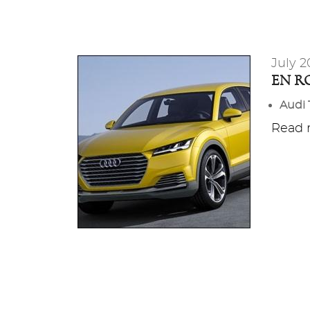
July 2
EN R
Audi 
Read m