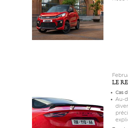
Febru
LE R
Cas d
Au-d
dive
préc
expli