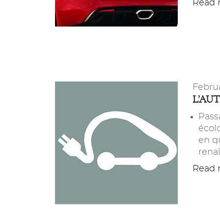
Read m
Febru
L’AU
Pas
écol
en qu
renaî
Read m