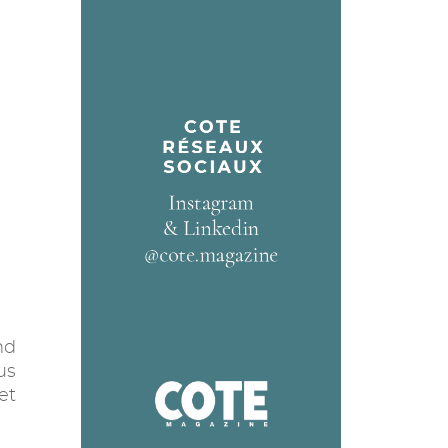
nd
us
et