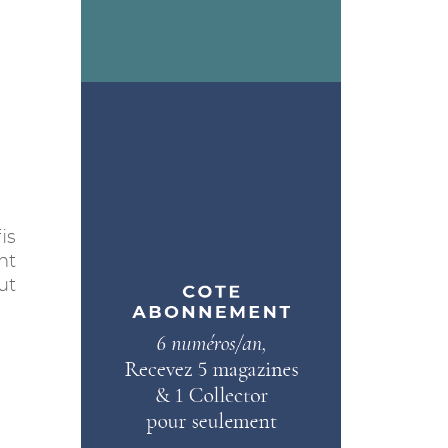
is
nt
ut