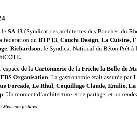
24
 le
SA 13
(Syndicat des architectes des Bouches-du-Rhôn
la fédération du
BTP 13
,
Cauchi Design
,
La Cuisine
, 
age
,
Richardson
, le Syndicat National du Béton Prêt à
rchiCOTE.
l’espace de la
Cartonnerie
de la
Friche la Belle de M
t
EBS Organisation
. La gastronomie était assurée par
L
ue Forcade
,
Le Rhul
,
Coquillage Claude
,
Emilio
,
La
op
. Un moment d’architecture et de partage, et un rende
 Memento pictures