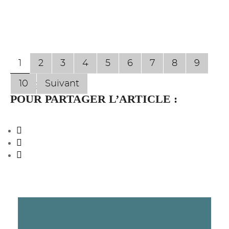
1
2
3
4
5
6
7
8
9
10
Suivant
Page 1 sur 74
POUR PARTAGER L’ARTICLE :