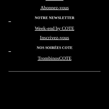
Abonnez-vous
NOTRE NEWSLETTER
Week-end by COTE
Inscrivez-vous
NOS SOIRÉES COTE
TrombinosCOTE
COTE LA REVUE D'AZUR - COTE
MARSEILLE PROVENCE - BEREG -
AMOUAGE - WAN JIA - MONTE CARLO
SOCIETY - NEGRESCO - LES PALMES DE
LA MEDECINE