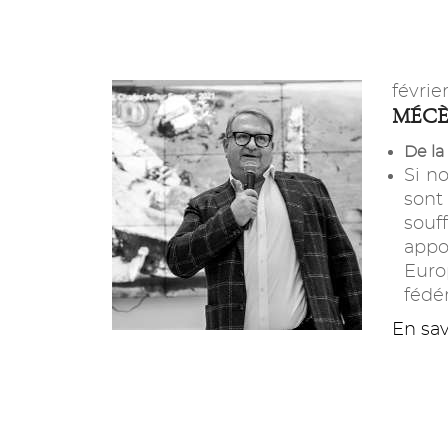
févrie
MÉCÈ
De la
Si n
sont
souf
appo
Euro
fédér
En savo