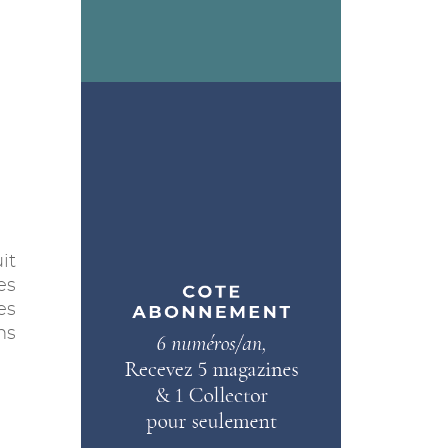
it
es
es
ns