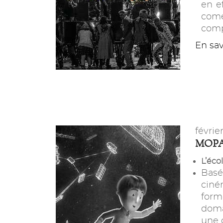
en e
comé
comp
En savo
févrie
MOP
L’éco
Basé
ciné
form
doma
une c