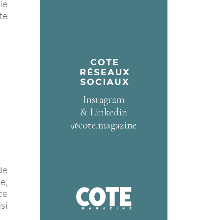
le
te
de
e,
ce
si