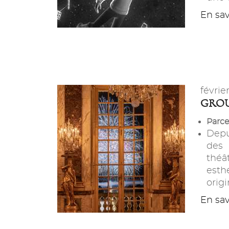
En savo
févrie
GROU
Parce
Depu
des 
théâ
esth
origi
En savo