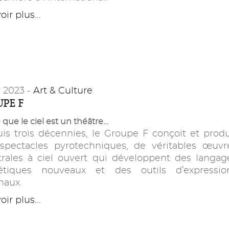
ir plus...
r 2023 -
Art & Culture
PE F
 que le ciel est un théâtre…
is trois décennies, le Groupe F conçoit et produ
spectacles pyrotechniques, de véritables œuvr
trales à ciel ouvert qui développent des langag
étiques nouveaux et des outils d’expressio
naux.
ir plus...