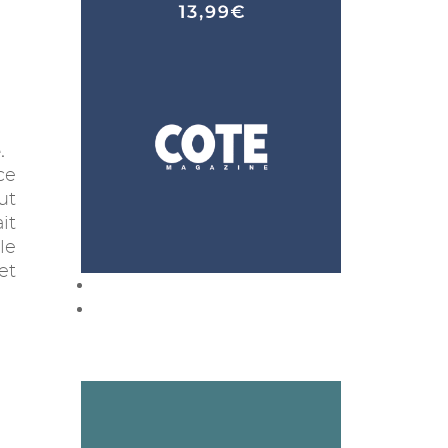
.
ce
ut
it
le
et