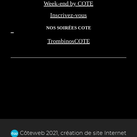
Week-end by COTE
Inscrivez-vous
NOS SOIRÉES COTE
TrombinosCOTE
COTE LA REVUE D'AZUR - COTE
MARSEILLE PROVENCE - BEREG -
AMOUAGE - WAN JIA - MONTE CARLO
SOCIETY - NEGRESCO - LES PALMES DE
LA MEDECINE
Côteweb 2021, création de site Internet