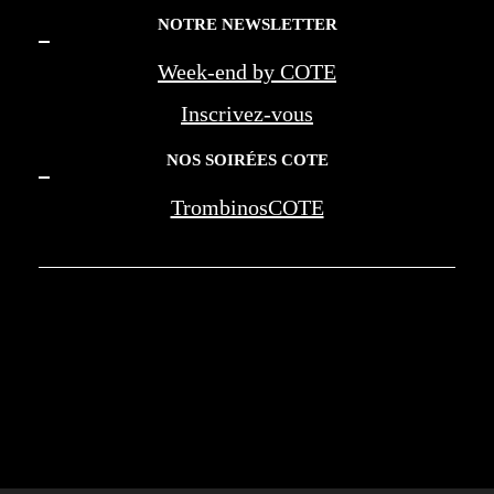
NOTRE NEWSLETTER
Week-end by COTE
Inscrivez-vous
NOS SOIRÉES COTE
TrombinosCOTE
COTE LA REVUE D'AZUR - COTE
MARSEILLE PROVENCE - BEREG -
AMOUAGE - WAN JIA - MONTE CARLO
SOCIETY - NEGRESCO - LES PALMES DE
LA MEDECINE