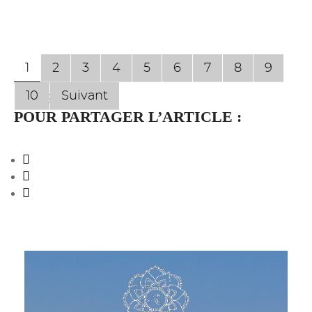
1
2
3
4
5
6
7
8
9
10
Suivant
Page 1 sur 167
POUR PARTAGER L’ARTICLE :