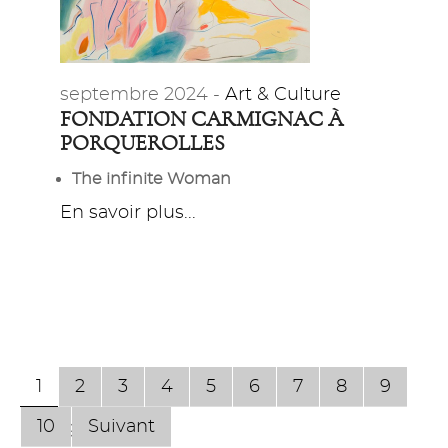
septembre 2024 -
Art & Culture
FONDATION CARMIGNAC À
PORQUEROLLES
The infinite Woman
En savoir plus...
1
2
3
4
5
6
7
8
9
10
Suivant
Page 1 sur 143