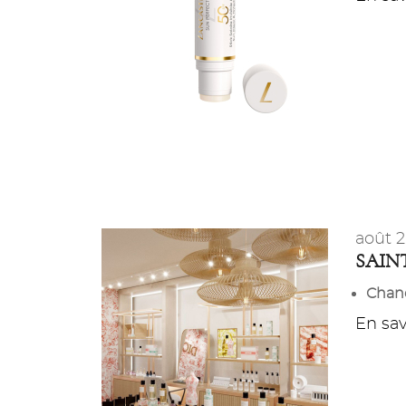
août 
SAIN
Chane
En savo