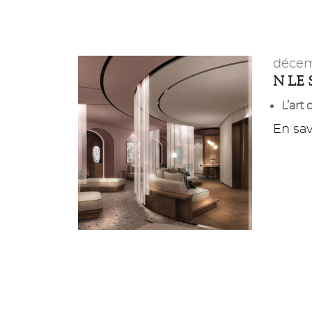
décem
N LE 
L’art
En savo