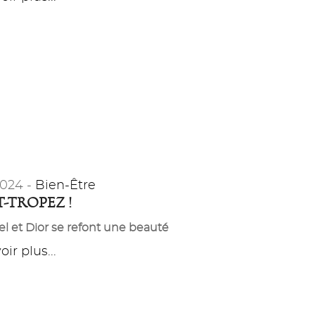
2024 -
Bien-Être
T-TROPEZ !
l et Dior se refont une beauté
ir plus...