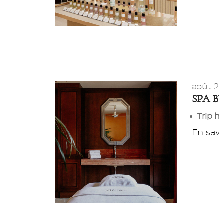
août 
SPA 
Trip 
En savo