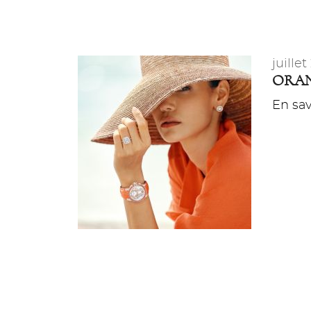
juille
ORAN
En savo