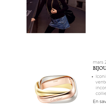
mars 
BIJO
Icon
vent
inco
colli
En savo