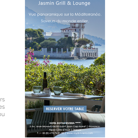
rs
es
ou