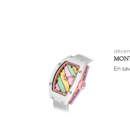
décem
MONT
En savo