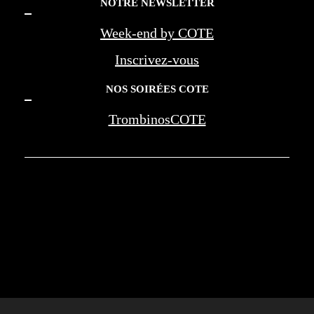
NOTRE NEWSLETTER
Week-end by COTE
Inscrivez-vous
NOS SOIRÉES COTE
TrombinosCOTE
COTE LA REVUE D'AZUR - COTE
MARSEILLE PROVENCE - BEREG -
AMOUAGE - WAN JIA - MONTE CARLO
SOCIETY - NEGRESCO - LES PALMES DE
LA MEDECINE