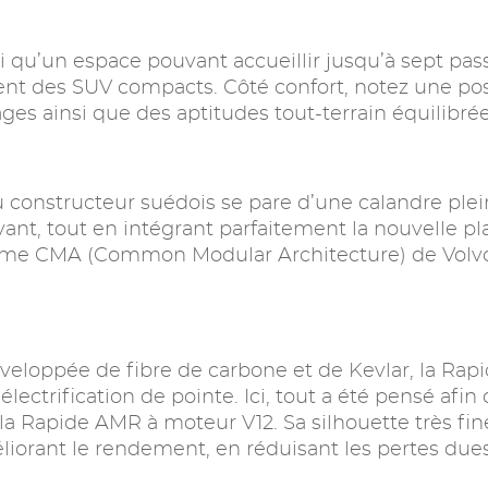
si qu’un espace pouvant accueillir jusqu’à sept p
ent des SUV compacts. Côté confort, notez une pos
ges ainsi que des aptitudes tout-terrain équilibrée
 constructeur suédois se pare d’une calandre pleine
l’avant, tout en intégrant parfaitement la nouvell
forme CMA (Common Modular Architecture) de Volvo
veloppée de fibre de carbone et de Kevlar, la Rap
ectrification de pointe. Ici, tout a été pensé afin 
e la Rapide AMR à moteur V12. Sa silhouette très fi
orant le rendement, en réduisant les pertes dues