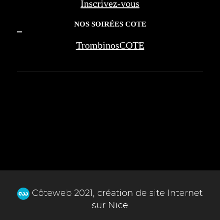
Inscrivez-vous
NOS SOIRÉES COTE
TrombinosCOTE
COTE LA REVUE D'AZUR - COTE
MARSEILLE PROVENCE - BEREG -
AMOUAGE - WAN JIA - MONTE CARLO
SOCIETY - NEGRESCO - LES PALMES DE
LA MEDECINE
Côteweb 2021, création de site Internet
sur Nice