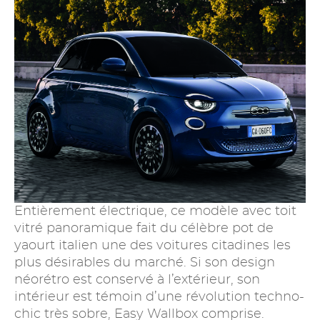
Entièrement électrique, ce modèle avec toit
vitré panoramique fait du célèbre pot de
yaourt italien une des voitures citadines les
plus désirables du marché. Si son design
néorétro est conservé à l’extérieur, son
intérieur est témoin d’une révolution techno-
chic très sobre, Easy Wallbox comprise.