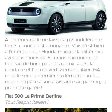
A l’extérieur elle ne laissera pas indifférente
tant sa bouille est étonnante. Mais c’est bien
à l’intérieur que Honda marque la différence
avec pas moins de 5 écrans parcourant le
tableau de bord pour les rétroviseurs, la
conduite et l’info-divertissement. Avec 154
ch, elle sera la première à démarrer au feu
rouge et grâce à son assistance au parking, la
première garée !
Fiat 500 La Prima Berline
Tout l’esprit italien !