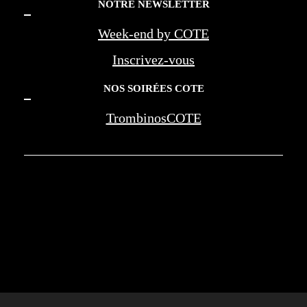
NOTRE NEWSLETTER
Week-end by COTE
Inscrivez-vous
NOS SOIRÉES COTE
TrombinosCOTE
COTE LA REVUE D'AZUR - COTE
MARSEILLE PROVENCE - BEREG -
AMOUAGE - WAN JIA - MONTE CARLO
SOCIETY - NEGRESCO - LES PALMES DE
LA MEDECINE