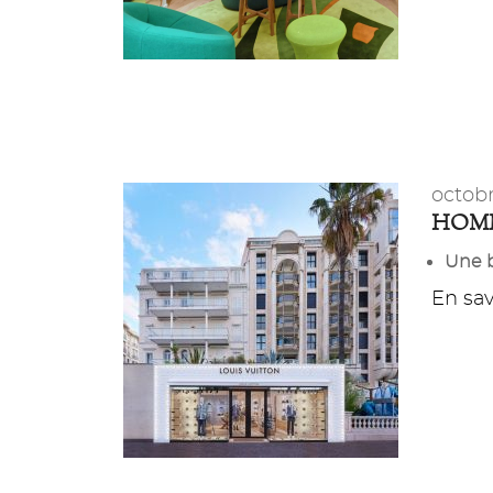
octob
HOMM
Une 
En savo