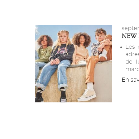
septe
NEW 
Les 
adre
de l
marc
En savo