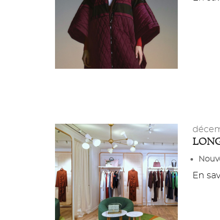
décem
LON
Nouve
En savo