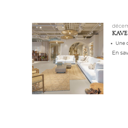
décem
KAVE
Une d
En savo