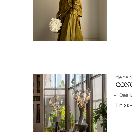
décem
CONC
Des l
En savo