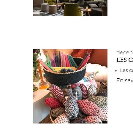
décem
LES 
Les 
En savo