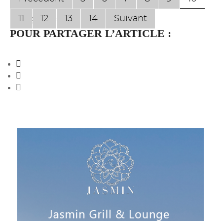
11
12
13
14
Suivant
Page 10 sur 17
POUR PARTAGER L’ARTICLE :