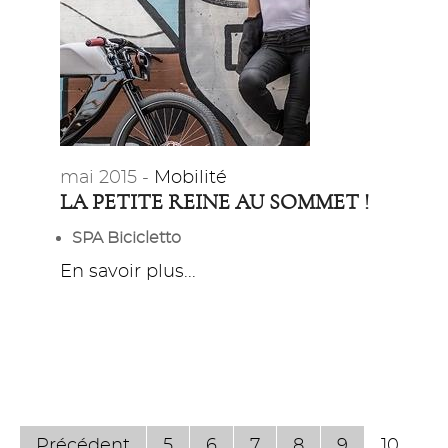
mai 2015 -
Mobilité
LA PETITE REINE AU SOMMET !
SPA Bicicletto
En savoir plus...
Précédent
5
6
7
8
9
10