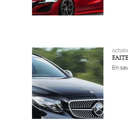
octobr
FAITE
En savo