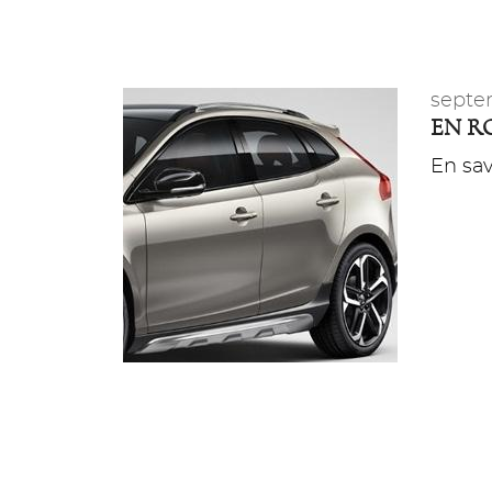
septe
EN R
En savo