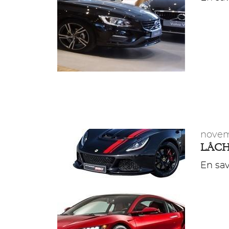
novem
LÂCH
En savo