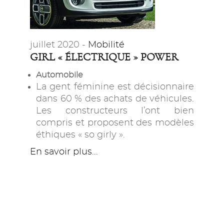
juillet 2020 -
Mobilité
GIRL « ÉLECTRIQUE » POWER
Automobile
La gent féminine est décisionnaire
dans 60 % des achats de véhicules.
Les constructeurs l’ont bien
compris et proposent des modèles
éthiques « so girly ».
En savoir plus...