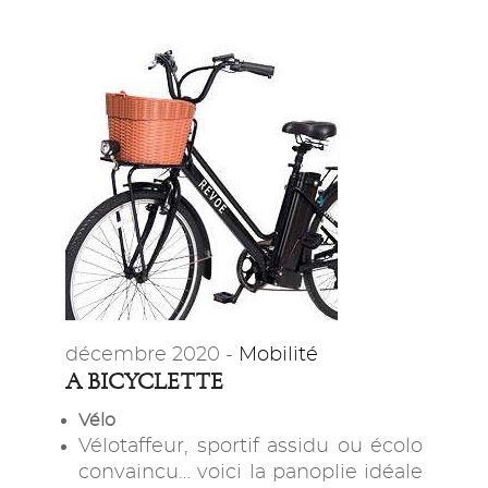
décembre 2020 -
Mobilité
A BICYCLETTE
Vélo
Vélotaffeur, sportif assidu ou écolo
convaincu… voici la panoplie idéale