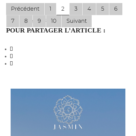
Précédent
1
2
3
4
5
6
7
8
9
10
Suivant
Page 2 sur 17
POUR PARTAGER L’ARTICLE :