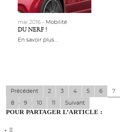
mai 2016 -
Mobilité
DU NERF !
En savoir plus...
Précédent
2
3
4
5
6
7
8
9
10
11
Suivant
Page 7 sur 17
POUR PARTAGER L’ARTICLE :