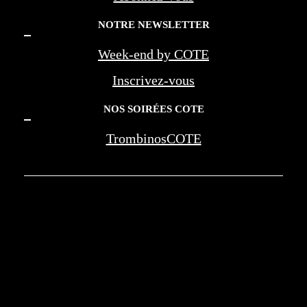
NOTRE NEWSLETTER
Week-end by COTE
Inscrivez-vous
NOS SOIRÉES COTE
TrombinosCOTE
COTE LA REVUE D'AZUR - COTE
MARSEILLE PROVENCE - BEREG -
AMOUAGE - WAN JIA - MONTE CARLO
SOCIETY - NEGRESCO - LES PALMES DE
LA MEDECINE